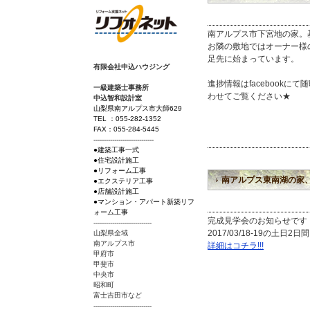
南アルプス市下宮地の家。
お隣の敷地ではオーナー様
足先に始まっています。
有限会社中込ハウジング
進捗情報はfacebookに
一級建築士事務所
わせてご覧ください★
中込智和設計室
山梨県南アルプス市大師629
TEL ：055-282-1352
FAX：055-284-5445
-----------------------------
●建築工事一式
●住宅設計施工
●リフォーム工事
南アルプス東南湖の家
●エクステリア工事
●店舗設計施工
●マンション・アパート新築リフ
ォーム工事
完成見学会のお知らせです
----------------------------
2017/03/18-19の土
山梨県全域
南アルプス市
詳細はコチラ!!!
甲府市
甲斐市
中央市
昭和町
富士吉田市など
----------------------------