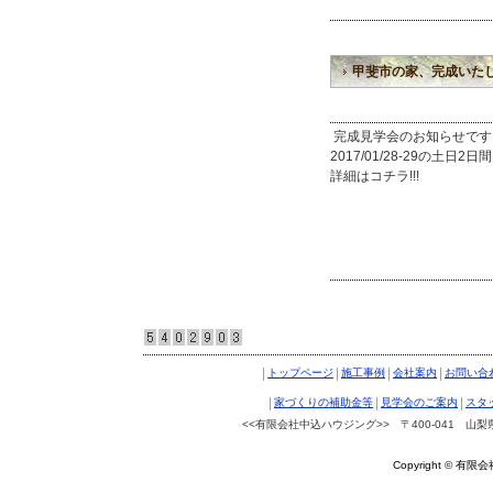
甲斐市の家、完成いた
完成見学会のお知らせです
2017/01/28-29の土
詳細はコチラ!!!
|
|
|
|
トップページ
施工事例
会社案内
お問い合
|
|
|
家づくりの補助金等
見学会のご案内
スタ
<<有限会社中込ハウジング>> 〒400-041 山梨県南ア
Copyright © 有限会