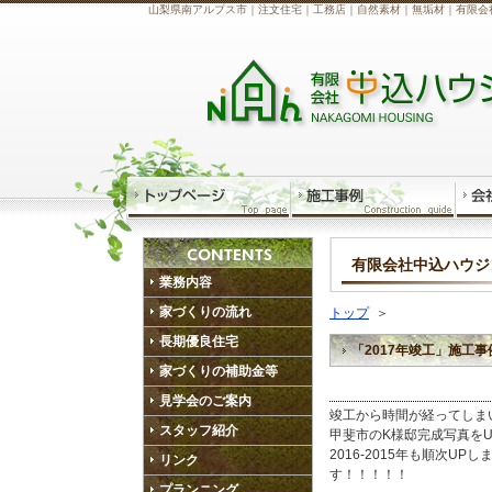
山梨県南アルプス市｜注文住宅｜工務店｜自然素材｜無垢材｜有限会
有限会社中込ハウジ
業務内容
家づくりの流れ
トップ
＞
長期優良住宅
「2017年竣工」施工
家づくりの補助金等
見学会のご案内
竣工から時間が経ってしま
スタッフ紹介
甲斐市のK様邸完成写真を
2016-2015年も順次U
リンク
す！！！！！
プランニング