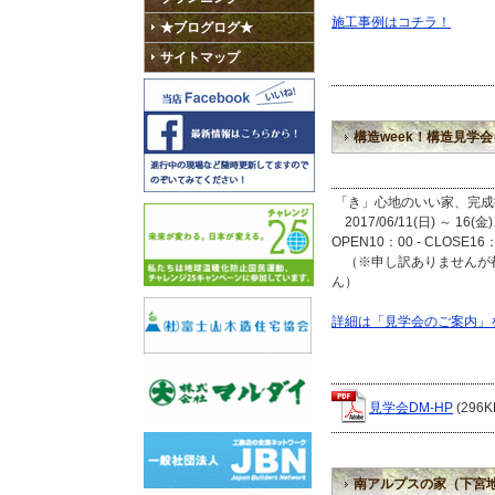
施工事例はコチラ！
★ブログログ★
サイトマップ
構造week！構造見学
「き」心地のいい家、完成後
2017/06/11(日) ～ 16(金
OPEN10：00 - CLOSE16
（※申し訳ありませんが都
ん）
詳細は「見学会のご案内」
見学会DM-HP
(296K
南アルプスの家（下宮地