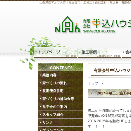
山梨県南アルプス市｜注文住宅｜工務店｜自然素材｜無垢材｜有限会
有限会社中込ハウジ
業務内容
家づくりの流れ
トップ
＞
長期優良住宅
「2017年竣工」施工
家づくりの補助金等
見学会のご案内
竣工から時間が経ってしま
スタッフ紹介
甲斐市のK様邸完成写真を
2016-2015年も順次U
リンク
す！！！！！
プランニング