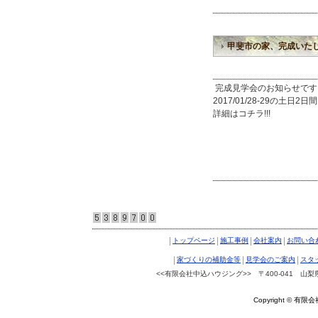
甲斐市の家、完成いた
完成見学会のお知らせです
2017/01/28-29の土
詳細はコチラ!!!
|
|
|
|
トップページ
施工事例
会社案内
お問い合
|
|
|
家づくりの補助金等
見学会のご案内
スタ
<<有限会社中込ハウジング>> 〒400-041 山梨県南ア
Copyright © 有限会