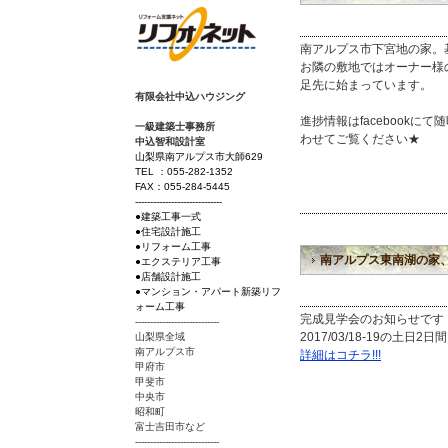
南アルプス市下宮地の家。
お隣の敷地ではオーナー様
足先に始まっています。
有限会社中込ハウジング
進捗情報はfacebookに
一級建築士事務所
わせてご覧ください★
中込智和設計室
山梨県南アルプス市大師629
TEL ：055-282-1352
FAX：055-284-5445
-----------------------------
●建築工事一式
●住宅設計施工
●リフォーム工事
南アルプス東南湖の家
●エクステリア工事
●店舗設計施工
●マンション・アパート新築リフ
ォーム工事
完成見学会のお知らせです
----------------------------
2017/03/18-19の土
山梨県全域
南アルプス市
詳細はコチラ!!!
甲府市
甲斐市
中央市
昭和町
富士吉田市など
----------------------------