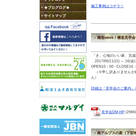
施工事例はコチラ！
★ブログログ★
サイトマップ
構造week！構造見学
「き」心地のいい家、完成後
2017/06/11(日) ～ 16(金
OPEN10：00 - CLOSE16
（※申し訳ありませんが都
ん）
詳細は「見学会のご案内」
見学会DM-HP
(296K
南アルプスの家（下宮地