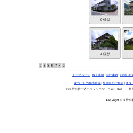
Ｏ様邸
Ａ様邸
|
|
|
|
トップページ
施工事例
会社案内
お問い合
|
|
|
家づくりの補助金等
見学会のご案内
スタ
<<有限会社中込ハウジング>> 〒400-041 山梨県南ア
Copyright © 有限会