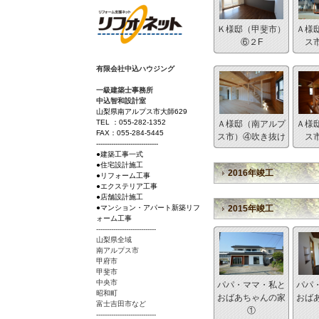
Ｋ様邸（甲斐市）
Ａ様
⑥２F
ス
有限会社中込ハウジング
一級建築士事務所
中込智和設計室
山梨県南アルプス市大師629
TEL ：055-282-1352
Ａ様邸（南アルプ
Ａ様
FAX：055-284-5445
ス市）④吹き抜け
ス
-----------------------------
●建築工事一式
●住宅設計施工
2016年竣工
●リフォーム工事
●エクステリア工事
●店舗設計施工
2015年竣工
●マンション・アパート新築リフ
ォーム工事
----------------------------
山梨県全域
南アルプス市
甲府市
甲斐市
中央市
パパ・ママ・私と
パパ
昭和町
おばあちゃんの家
おば
富士吉田市など
①
----------------------------