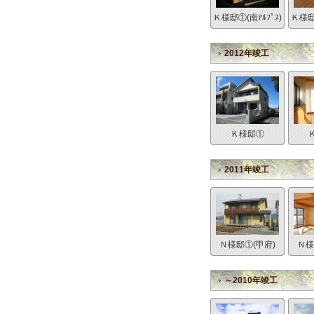
Ｋ様邸①(南ｱﾙﾌﾟｽ)
Ｋ様邸②
2012年竣工
Ｋ様邸①
2011年竣工
Ｎ様邸①(甲府)
Ｎ様
～2010年竣工