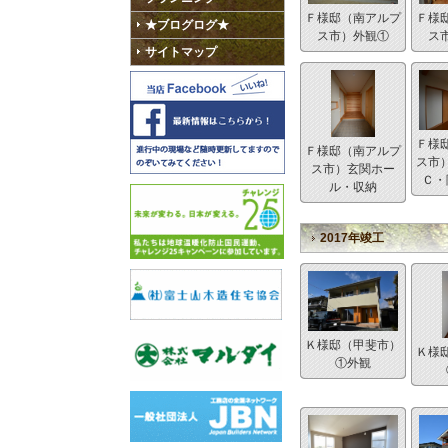
Ｆ様邸（南アルプ
Ｆ様
★ブログログ★
ス市）外観①
ス
サイトマップ
Ｆ様
Ｆ様邸（南アルプ
ス市
ス市）玄関ホー
Ｃ・
ル・収納
2017年竣工
Ｋ様邸（甲斐市）
Ｋ様
①外観