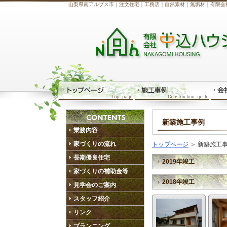
山梨県南アルプス市｜注文住宅｜工務店｜自然素材｜無垢材｜有限会
新築施工事例
業務内容
家づくりの流れ
トップページ
＞
新築施工
長期優良住宅
2019年竣工
家づくりの補助金等
2018年竣工
見学会のご案内
スタッフ紹介
リンク
プランニング