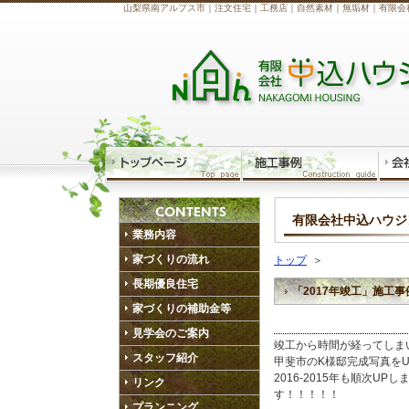
山梨県南アルプス市｜注文住宅｜工務店｜自然素材｜無垢材｜有限会
有限会社中込ハウジ
業務内容
家づくりの流れ
トップ
＞
長期優良住宅
「2017年竣工」施工
家づくりの補助金等
見学会のご案内
竣工から時間が経ってしま
スタッフ紹介
甲斐市のK様邸完成写真を
2016-2015年も順次U
リンク
す！！！！！
プランニング