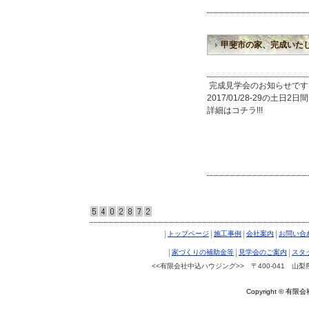
甲斐市の家、完成いた
完成見学会のお知らせです
2017/01/28-29の土
詳細はコチラ!!!
|
|
|
|
トップページ
施工事例
会社案内
お問い合
|
|
|
家づくりの補助金等
見学会のご案内
スタ
<<有限会社中込ハウジング>> 〒400-041 山梨県南ア
Copyright © 有限会