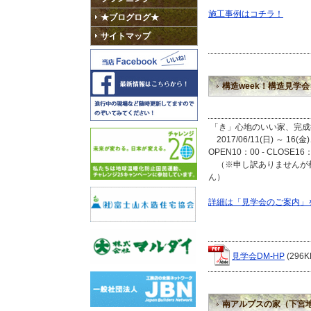
施工事例はコチラ！
★ブログログ★
サイトマップ
構造week！構造見学
「き」心地のいい家、完成後
2017/06/11(日) ～ 16(金
OPEN10：00 - CLOSE16
（※申し訳ありませんが都
ん）
詳細は「見学会のご案内」
見学会DM-HP
(296K
南アルプスの家（下宮地