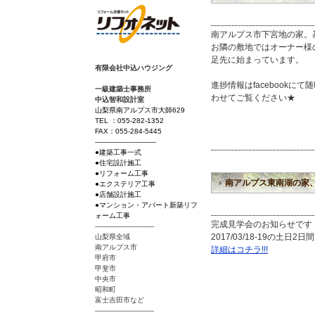
南アルプス市下宮地の家。
お隣の敷地ではオーナー様
足先に始まっています。
有限会社中込ハウジング
進捗情報はfacebookに
一級建築士事務所
わせてご覧ください★
中込智和設計室
山梨県南アルプス市大師629
TEL ：055-282-1352
FAX：055-284-5445
-----------------------------
●建築工事一式
●住宅設計施工
●リフォーム工事
南アルプス東南湖の家
●エクステリア工事
●店舗設計施工
●マンション・アパート新築リフ
ォーム工事
完成見学会のお知らせです
----------------------------
2017/03/18-19の土
山梨県全域
南アルプス市
詳細はコチラ!!!
甲府市
甲斐市
中央市
昭和町
富士吉田市など
----------------------------